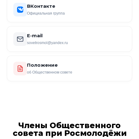
ВКонтакте
Официальная группа
E-mail
sovetrosmol@yandex.ru
Положение
об Общественном совете
Члены Общественного
совета при Росмолодёжи