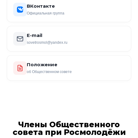
ВКонтакте
Официальная группа
E-mail
sovetrosmol@yandex.ru
Положение
об Общественном совете
Члены Общественного
совета при Росмолодёжи