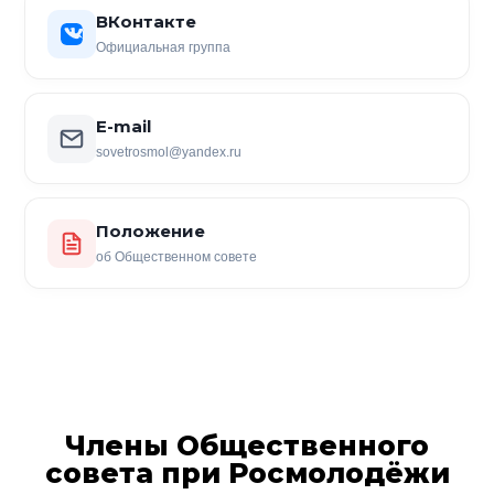
ВКонтакте
Официальная группа
E-mail
sovetrosmol@yandex.ru
Положение
об Общественном совете
Члены Общественного
совета при Росмолодёжи